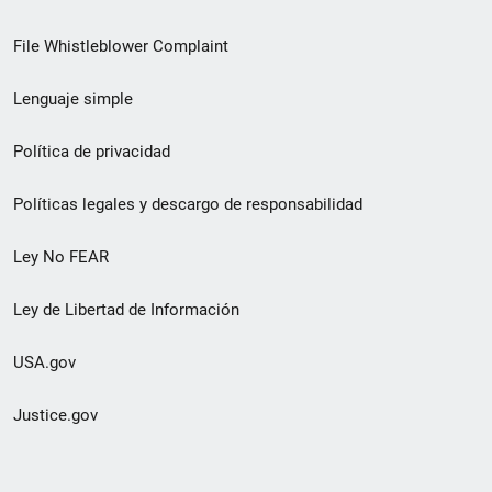
de
File Whistleblower Complaint
enlace
Lenguaje simple
de
pie
Política de privacidad
de
Políticas legales y descargo de responsabilidad
página
Ley No FEAR
secundario
Ley de Libertad de Información
USA.gov
Justice.gov