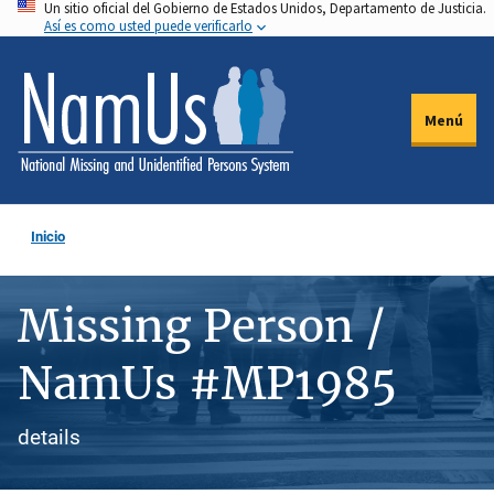
Un sitio oficial del Gobierno de Estados Unidos, Departamento de Justicia.
Pasar
Así es como usted puede verificarlo
al
contenido
principal
Menú
Inicio
Missing Person /
NamUs #MP1985
details