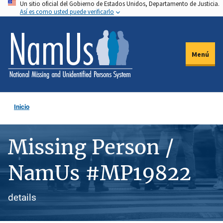
Un sitio oficial del Gobierno de Estados Unidos, Departamento de Justicia.
Pasar
Así es como usted puede verificarlo
al
contenido
principal
Menú
Inicio
Missing Person /
NamUs #MP19822
details