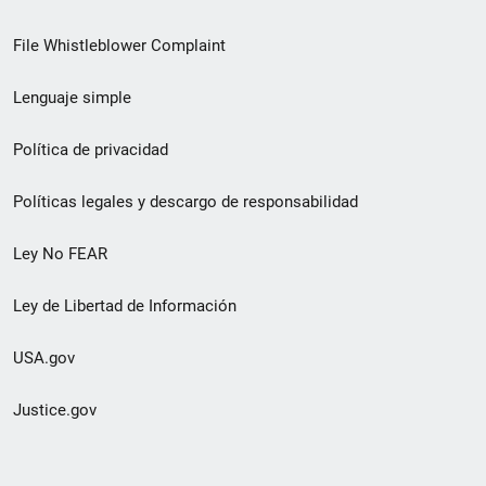
de
File Whistleblower Complaint
enlace
Lenguaje simple
de
pie
Política de privacidad
de
Políticas legales y descargo de responsabilidad
página
Ley No FEAR
secundario
Ley de Libertad de Información
USA.gov
Justice.gov