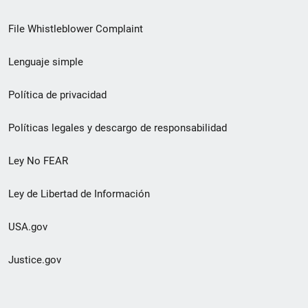
de
File Whistleblower Complaint
enlace
Lenguaje simple
de
pie
Política de privacidad
de
Políticas legales y descargo de responsabilidad
página
Ley No FEAR
secundario
Ley de Libertad de Información
USA.gov
Justice.gov