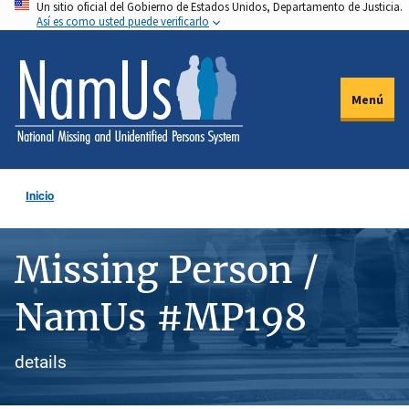
Un sitio oficial del Gobierno de Estados Unidos, Departamento de Justicia.
Pasar
Así es como usted puede verificarlo
al
contenido
principal
Menú
Inicio
Missing Person /
NamUs #MP198
details