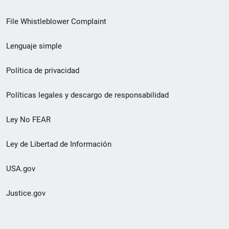
de
File Whistleblower Complaint
enlace
Lenguaje simple
de
pie
Política de privacidad
de
Políticas legales y descargo de responsabilidad
página
Ley No FEAR
secundario
Ley de Libertad de Información
USA.gov
Justice.gov