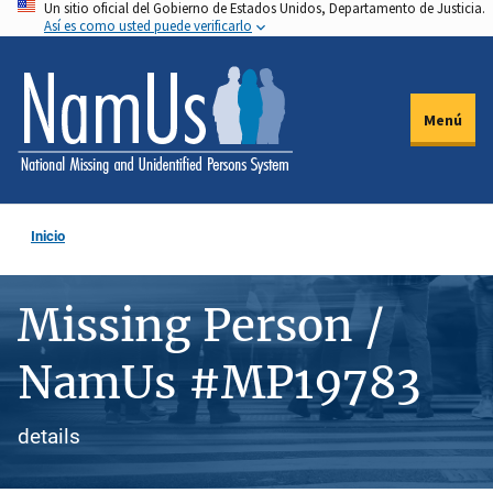
Un sitio oficial del Gobierno de Estados Unidos, Departamento de Justicia.
Pasar
Así es como usted puede verificarlo
al
contenido
principal
Menú
Inicio
Missing Person /
NamUs #MP19783
details