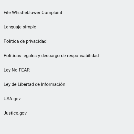
de
File Whistleblower Complaint
enlace
Lenguaje simple
de
pie
Política de privacidad
de
Políticas legales y descargo de responsabilidad
página
Ley No FEAR
secundario
Ley de Libertad de Información
USA.gov
Justice.gov