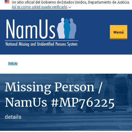
Un sitio oficial del Gobierno de Estados Unidos, Departamento de Justicia.
Pasar
Así es como usted puede verificarlo
al
contenido
principal
Menú
Inicio
Missing Person /
NamUs #MP76225
details