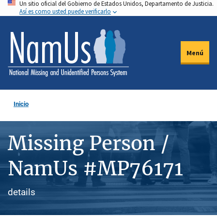
Un sitio oficial del Gobierno de Estados Unidos, Departamento de Justicia.
Pasar
Así es como usted puede verificarlo
al
contenido
principal
Menú
Inicio
Missing Person /
NamUs #MP76171
details