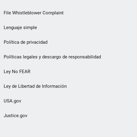
de
File Whistleblower Complaint
enlace
Lenguaje simple
de
pie
Política de privacidad
de
Políticas legales y descargo de responsabilidad
página
Ley No FEAR
secundario
Ley de Libertad de Información
USA.gov
Justice.gov