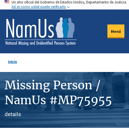
Un sitio oficial del Gobierno de Estados Unidos, Departamento de Justicia.
Pasar
Así es como usted puede verificarlo
al
contenido
principal
Menú
Inicio
Missing Person /
NamUs #MP75955
details