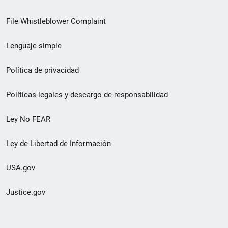
de
File Whistleblower Complaint
enlace
Lenguaje simple
de
pie
Política de privacidad
de
Políticas legales y descargo de responsabilidad
página
Ley No FEAR
secundario
Ley de Libertad de Información
USA.gov
Justice.gov