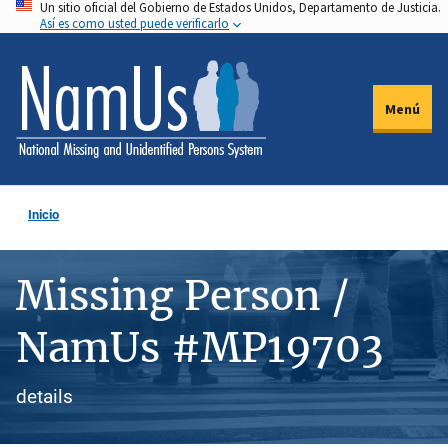
Un sitio oficial del Gobierno de Estados Unidos, Departamento de Justicia.
Pasar
Así es como usted puede verificarlo
al
contenido
principal
Menú
Inicio
Missing Person /
NamUs #MP19703
details