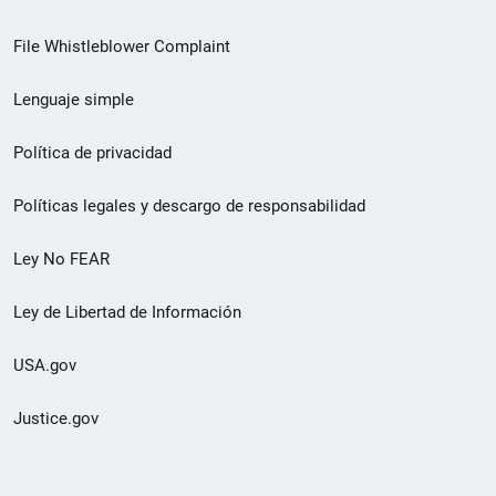
de
File Whistleblower Complaint
enlace
Lenguaje simple
de
pie
Política de privacidad
de
Políticas legales y descargo de responsabilidad
página
Ley No FEAR
secundario
Ley de Libertad de Información
USA.gov
Justice.gov