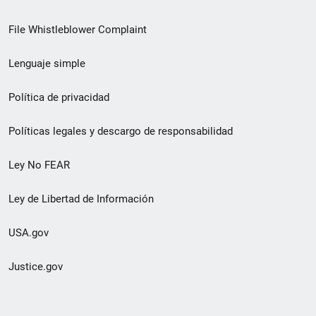
de
File Whistleblower Complaint
enlace
Lenguaje simple
de
pie
Política de privacidad
de
Políticas legales y descargo de responsabilidad
página
Ley No FEAR
secundario
Ley de Libertad de Información
USA.gov
Justice.gov