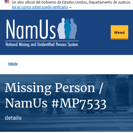
Un sitio oficial del Gobierno de Estados Unidos, Departamento de Justicia.
Pasar
Así es como usted puede verificarlo
al
contenido
principal
Menú
Inicio
Missing Person /
NamUs #MP7533
details