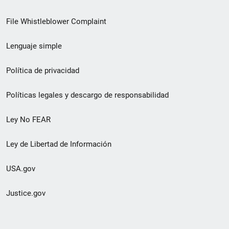
de
File Whistleblower Complaint
enlace
Lenguaje simple
de
pie
Política de privacidad
de
Políticas legales y descargo de responsabilidad
página
Ley No FEAR
secundario
Ley de Libertad de Información
USA.gov
Justice.gov