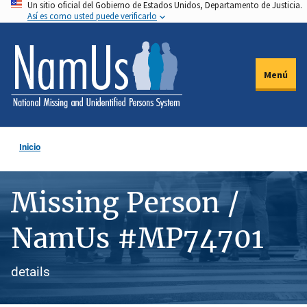
Un sitio oficial del Gobierno de Estados Unidos, Departamento de Justicia.
Pasar
Así es como usted puede verificarlo
al
contenido
principal
Menú
Inicio
Missing Person /
NamUs #MP74701
details