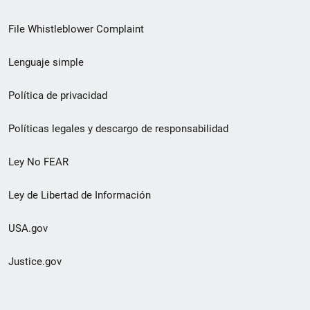
de
File Whistleblower Complaint
enlace
Lenguaje simple
de
pie
Política de privacidad
de
Políticas legales y descargo de responsabilidad
página
Ley No FEAR
secundario
Ley de Libertad de Información
USA.gov
Justice.gov