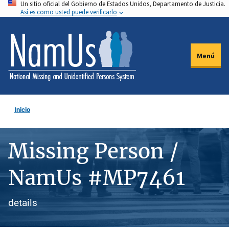
Un sitio oficial del Gobierno de Estados Unidos, Departamento de Justicia.
Pasar
Así es como usted puede verificarlo
al
contenido
principal
Menú
Inicio
Missing Person /
NamUs #MP7461
details