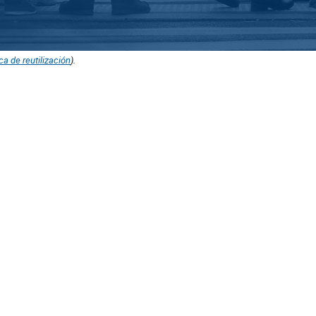
ica de reutilización
).