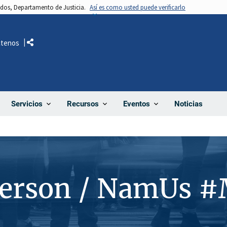
nidos, Departamento de Justicia.
Así es como usted puede verificarlo
ctenos
Comparte
Noticias
Servicios
Recursos
Eventos
Person / NamUs 