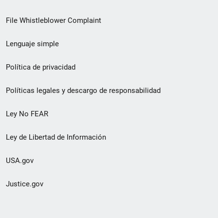
de
File Whistleblower Complaint
enlace
Lenguaje simple
de
pie
Política de privacidad
de
Políticas legales y descargo de responsabilidad
página
Ley No FEAR
secundario
Ley de Libertad de Información
USA.gov
Justice.gov