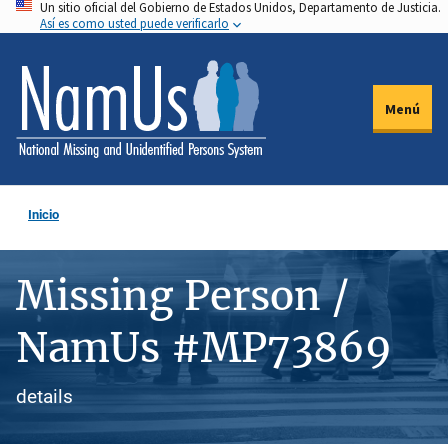
Un sitio oficial del Gobierno de Estados Unidos, Departamento de Justicia.
Pasar
Así es como usted puede verificarlo
al
contenido
principal
Menú
Inicio
Missing Person /
NamUs #MP73869
details