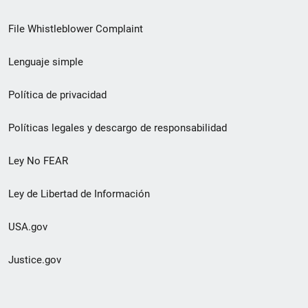
de
File Whistleblower Complaint
enlace
Lenguaje simple
de
pie
Política de privacidad
de
Políticas legales y descargo de responsabilidad
página
Ley No FEAR
secundario
Ley de Libertad de Información
USA.gov
Justice.gov