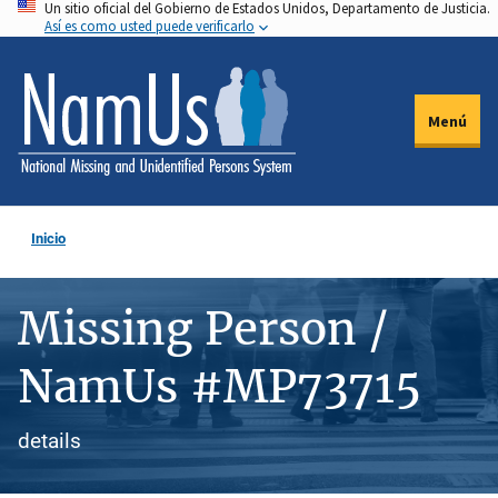
Un sitio oficial del Gobierno de Estados Unidos, Departamento de Justicia.
Pasar
Así es como usted puede verificarlo
al
contenido
principal
Menú
Inicio
Missing Person /
NamUs #MP73715
details