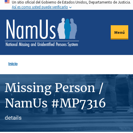
Un sitio oficial del Gobierno de Estados Unidos, Departamento de Justicia.
Pasar
Así es como usted puede verificarlo
al
contenido
principal
Menú
Inicio
Missing Person /
NamUs #MP7316
details