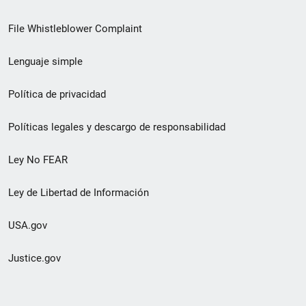
de
File Whistleblower Complaint
enlace
Lenguaje simple
de
pie
Política de privacidad
de
Políticas legales y descargo de responsabilidad
página
Ley No FEAR
secundario
Ley de Libertad de Información
USA.gov
Justice.gov