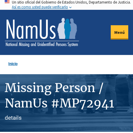
Un sitio oficial del Gobierno de Estados Unidos, Departamento de Justicia.
Pasar
Así es como usted puede verificarlo
al
contenido
principal
Menú
Inicio
Missing Person /
NamUs #MP72941
details