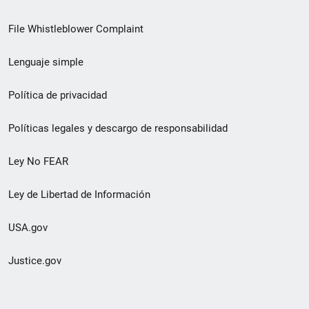
de
File Whistleblower Complaint
enlace
Lenguaje simple
de
pie
Política de privacidad
de
Políticas legales y descargo de responsabilidad
página
Ley No FEAR
secundario
Ley de Libertad de Información
USA.gov
Justice.gov