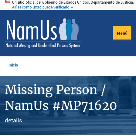
Un sitio oficial del Gobierno de Estados Unidos, Departamento de Justicia.
Pasar
Así es como usted puede verificarlo
al
contenido
principal
Menú
Inicio
Missing Person /
NamUs #MP71620
details