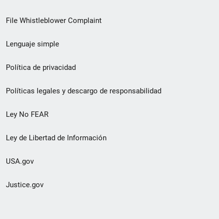
de
File Whistleblower Complaint
enlace
Lenguaje simple
de
pie
Política de privacidad
de
Políticas legales y descargo de responsabilidad
página
Ley No FEAR
secundario
Ley de Libertad de Información
USA.gov
Justice.gov