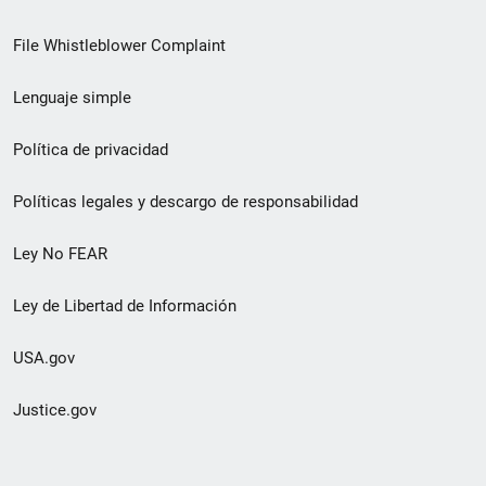
de
File Whistleblower Complaint
enlace
Lenguaje simple
de
pie
Política de privacidad
de
Políticas legales y descargo de responsabilidad
página
Ley No FEAR
secundario
Ley de Libertad de Información
USA.gov
Justice.gov