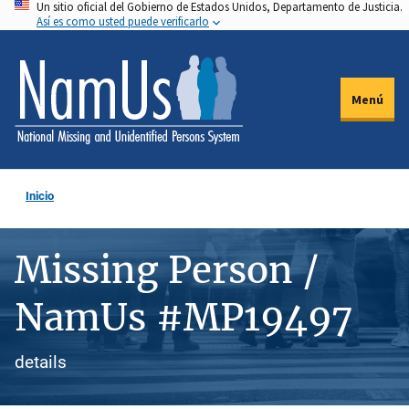
Un sitio oficial del Gobierno de Estados Unidos, Departamento de Justicia.
Pasar
Así es como usted puede verificarlo
al
contenido
principal
Menú
Inicio
Missing Person /
NamUs #MP19497
details