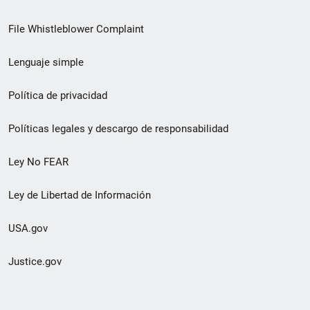
de
File Whistleblower Complaint
enlace
Lenguaje simple
de
pie
Política de privacidad
de
Políticas legales y descargo de responsabilidad
página
Ley No FEAR
secundario
Ley de Libertad de Información
USA.gov
Justice.gov