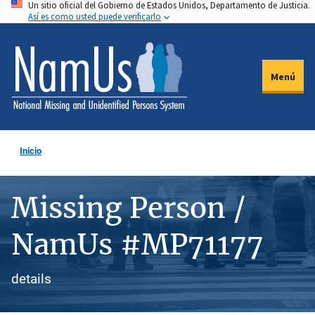
Un sitio oficial del Gobierno de Estados Unidos, Departamento de Justicia.
Pasar
Así es como usted puede verificarlo
al
contenido
principal
Menú
Inicio
Missing Person /
NamUs #MP71177
details