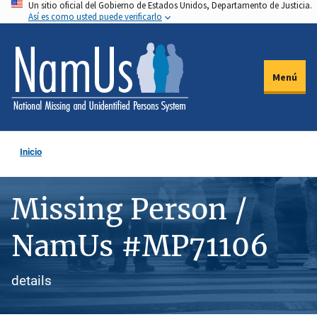
Un sitio oficial del Gobierno de Estados Unidos, Departamento de Justicia.
Pasar
Así es como usted puede verificarlo
al
contenido
principal
Menú
Inicio
Missing Person /
NamUs #MP71106
details