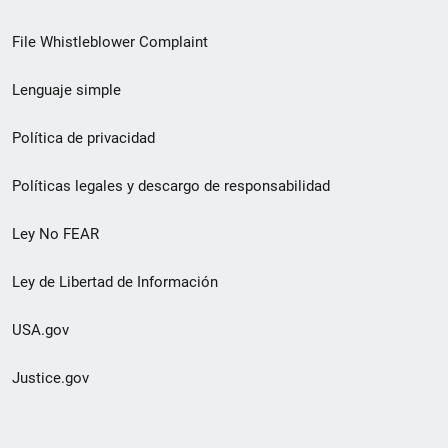
de
File Whistleblower Complaint
enlace
Lenguaje simple
de
pie
Política de privacidad
de
Políticas legales y descargo de responsabilidad
página
Ley No FEAR
secundario
Ley de Libertad de Información
USA.gov
Justice.gov