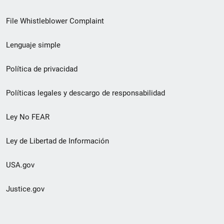
de
File Whistleblower Complaint
enlace
Lenguaje simple
de
pie
Política de privacidad
de
Políticas legales y descargo de responsabilidad
página
Ley No FEAR
secundario
Ley de Libertad de Información
USA.gov
Justice.gov