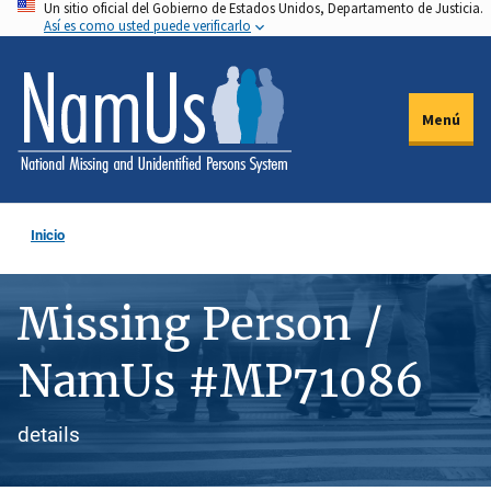
Un sitio oficial del Gobierno de Estados Unidos, Departamento de Justicia.
Pasar
Así es como usted puede verificarlo
al
contenido
principal
Menú
Inicio
Missing Person /
NamUs #MP71086
details