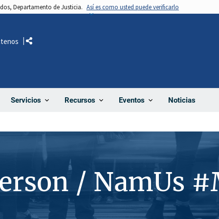
nidos, Departamento de Justicia.
Así es como usted puede verificarlo
ctenos
Comparte
Noticias
Servicios
Recursos
Eventos
Person / NamUs 