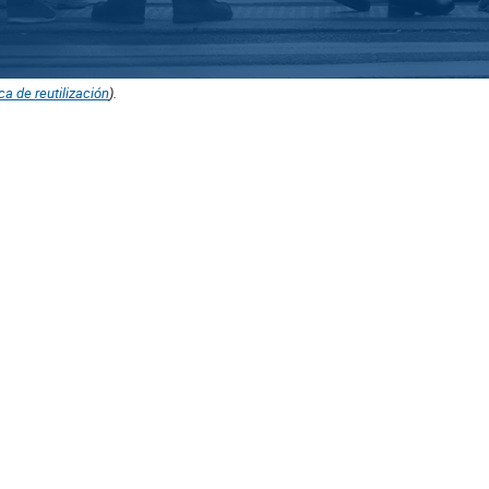
ica de reutilización
).