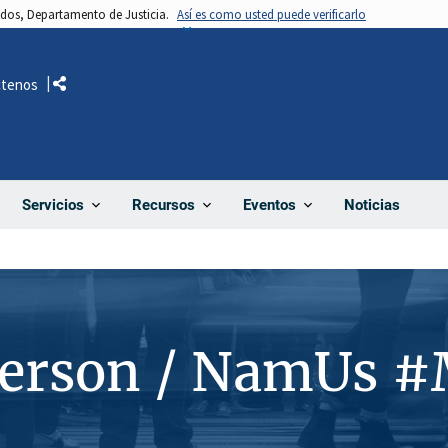
nidos, Departamento de Justicia.
Así es como usted puede verificarlo
ctenos
Comparte
Noticias
Servicios
Recursos
Eventos
Person / NamUs 