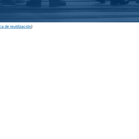
ica de reutilización
).