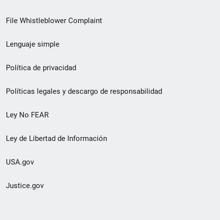
de
File Whistleblower Complaint
enlace
Lenguaje simple
de
pie
Política de privacidad
de
Políticas legales y descargo de responsabilidad
página
Ley No FEAR
secundario
Ley de Libertad de Información
USA.gov
Justice.gov