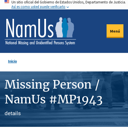
Un sitio oficial del Gobierno de Estados Unidos, Departamento de Justicia.
Pasar
Así es como usted puede verificarlo
al
contenido
principal
Menú
Inicio
Missing Person /
NamUs #MP1943
details