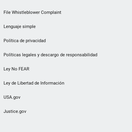
de
File Whistleblower Complaint
enlace
Lenguaje simple
de
pie
Política de privacidad
de
Políticas legales y descargo de responsabilidad
página
Ley No FEAR
secundario
Ley de Libertad de Información
USA.gov
Justice.gov