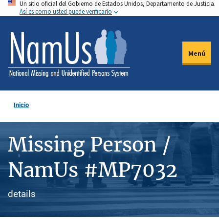
Un sitio oficial del Gobierno de Estados Unidos, Departamento de Justicia.
Pasar
Así es como usted puede verificarlo
al
contenido
principal
Menú
Inicio
Missing Person /
NamUs #MP7032
details