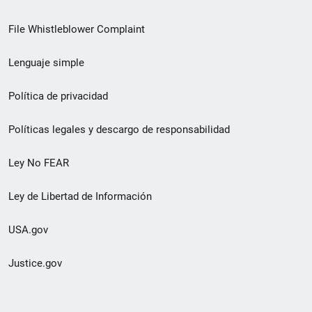
de
File Whistleblower Complaint
enlace
Lenguaje simple
de
pie
Política de privacidad
de
Políticas legales y descargo de responsabilidad
página
Ley No FEAR
secundario
Ley de Libertad de Información
USA.gov
Justice.gov