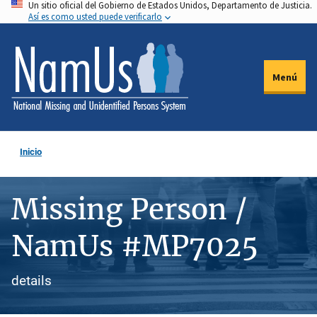
Un sitio oficial del Gobierno de Estados Unidos, Departamento de Justicia.
Pasar
Así es como usted puede verificarlo
al
contenido
principal
Menú
Inicio
Missing Person /
NamUs #MP7025
details