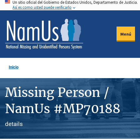
Un sitio oficial del Gobierno de Estados Unidos, Departamento de Justicia.
Pasar
Así es como usted puede verificarlo
al
contenido
principal
Menú
Inicio
Missing Person /
NamUs #MP70188
details