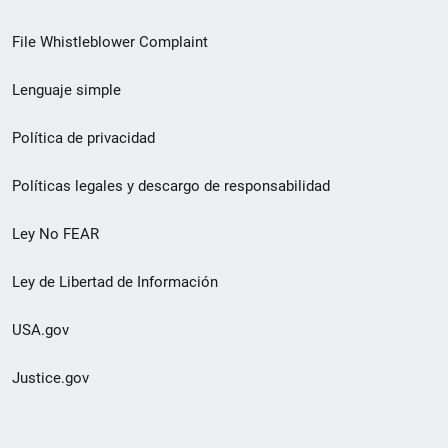
de
File Whistleblower Complaint
enlace
Lenguaje simple
de
pie
Política de privacidad
de
Políticas legales y descargo de responsabilidad
página
Ley No FEAR
secundario
Ley de Libertad de Información
USA.gov
Justice.gov