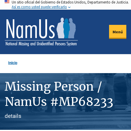
Un sitio oficial del Gobierno de Estados Unidos, Departamento de Justicia.
Pasar
Así es como usted puede verificarlo
al
contenido
principal
Menú
Inicio
Missing Person /
NamUs #MP68233
details