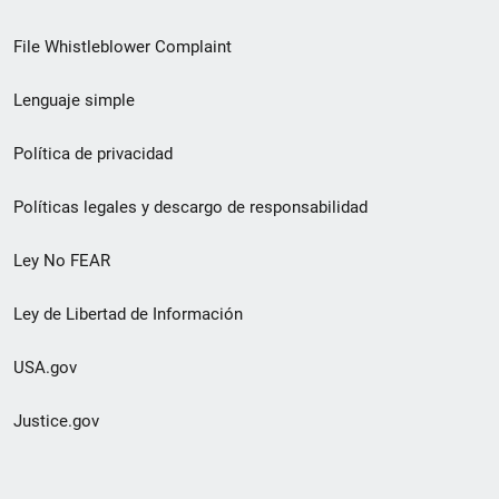
de
File Whistleblower Complaint
enlace
Lenguaje simple
de
pie
Política de privacidad
de
Políticas legales y descargo de responsabilidad
página
Ley No FEAR
secundario
Ley de Libertad de Información
USA.gov
Justice.gov