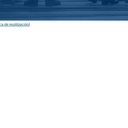
ica de reutilización
).