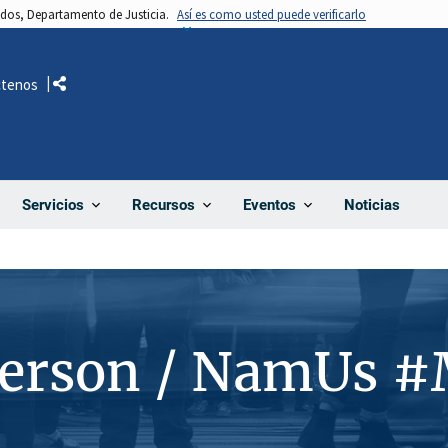
nidos, Departamento de Justicia.
Así es como usted puede verificarlo
ctenos
Comparte
Noticias
Servicios
Recursos
Eventos
Person / NamUs 