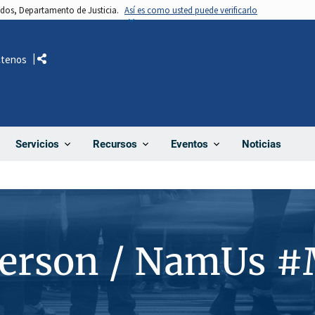
nidos, Departamento de Justicia.
Así es como usted puede verificarlo
ctenos
Comparte
Noticias
Servicios
Recursos
Eventos
Person / NamUs 