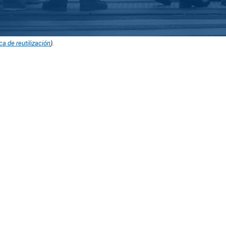
ica de reutilización
).