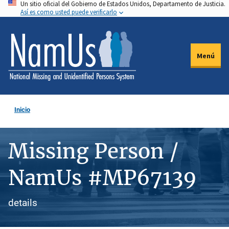
Un sitio oficial del Gobierno de Estados Unidos, Departamento de Justicia.
Pasar
Así es como usted puede verificarlo
al
contenido
principal
Menú
Inicio
Missing Person /
NamUs #MP67139
details