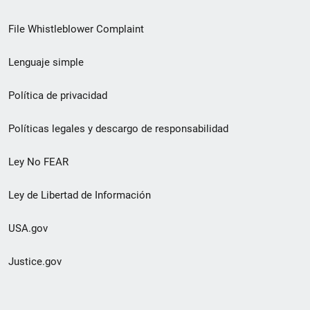
de
File Whistleblower Complaint
enlace
Lenguaje simple
de
pie
Política de privacidad
de
Políticas legales y descargo de responsabilidad
página
Ley No FEAR
secundario
Ley de Libertad de Información
USA.gov
Justice.gov