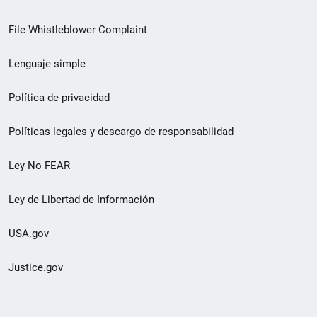
de
File Whistleblower Complaint
enlace
Lenguaje simple
de
pie
Política de privacidad
de
Políticas legales y descargo de responsabilidad
página
Ley No FEAR
secundario
Ley de Libertad de Información
USA.gov
Justice.gov