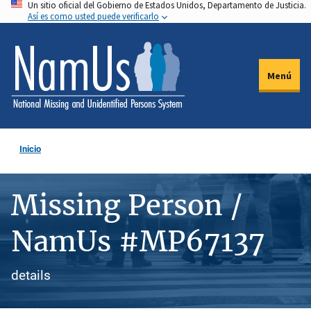
Un sitio oficial del Gobierno de Estados Unidos, Departamento de Justicia.
Pasar
Así es como usted puede verificarlo
al
contenido
principal
Menú
Inicio
Missing Person /
NamUs #MP67137
details