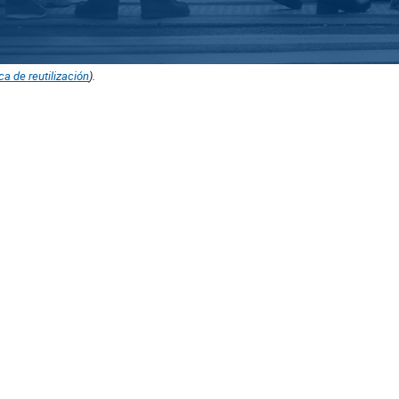
ica de reutilización
).