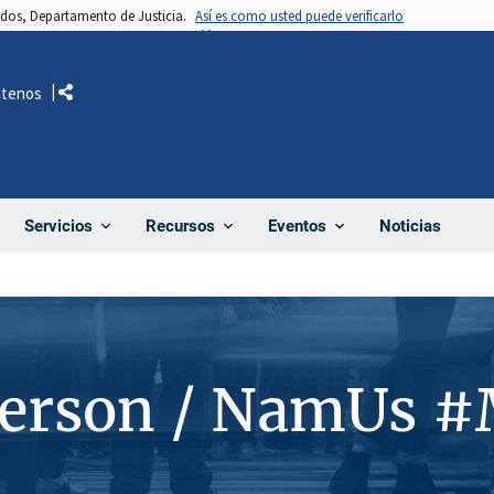
nidos, Departamento de Justicia.
Así es como usted puede verificarlo
ctenos
Comparte
Noticias
Servicios
Recursos
Eventos
Person / NamUs 