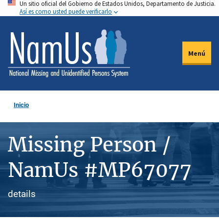
Un sitio oficial del Gobierno de Estados Unidos, Departamento de Justicia.
Pasar
Así es como usted puede verificarlo
al
contenido
principal
Menú
Inicio
Missing Person /
NamUs #MP67077
details