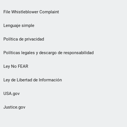
de
File Whistleblower Complaint
enlace
Lenguaje simple
de
pie
Política de privacidad
de
Políticas legales y descargo de responsabilidad
página
Ley No FEAR
secundario
Ley de Libertad de Información
USA.gov
Justice.gov