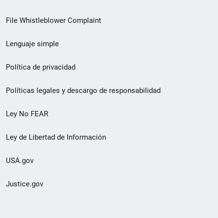
de
File Whistleblower Complaint
enlace
Lenguaje simple
de
pie
Política de privacidad
de
Políticas legales y descargo de responsabilidad
página
Ley No FEAR
secundario
Ley de Libertad de Información
USA.gov
Justice.gov