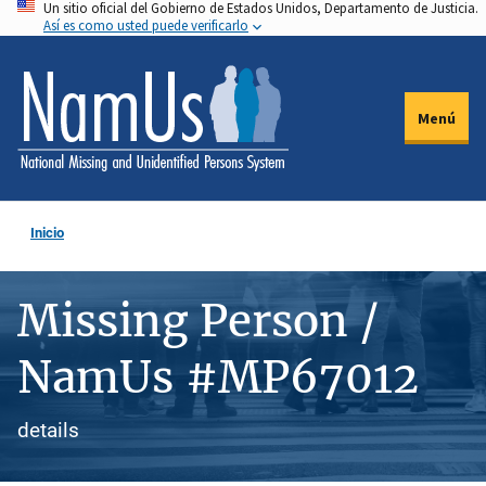
Un sitio oficial del Gobierno de Estados Unidos, Departamento de Justicia.
Pasar
Así es como usted puede verificarlo
al
contenido
principal
Menú
Inicio
Missing Person /
NamUs #MP67012
details