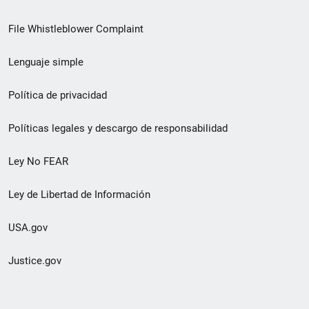
de
File Whistleblower Complaint
enlace
Lenguaje simple
de
pie
Política de privacidad
de
Políticas legales y descargo de responsabilidad
página
Ley No FEAR
secundario
Ley de Libertad de Información
USA.gov
Justice.gov