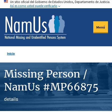
Un sitio oficial del Gobierno de Estados Unidos, Departamento de Justicia.
Pasar
Así es como usted puede verificarlo
al
contenido
principal
Menú
Inicio
Missing Person /
NamUs #MP66875
details