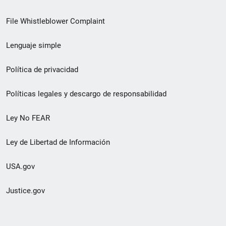
de
File Whistleblower Complaint
enlace
Lenguaje simple
de
pie
Política de privacidad
de
Políticas legales y descargo de responsabilidad
página
Ley No FEAR
secundario
Ley de Libertad de Información
USA.gov
Justice.gov