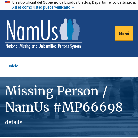
Un sitio oficial del Gobierno de Estados Unidos, Departamento de Justicia.
Pasar
Así es como usted puede verificarlo
al
contenido
principal
Menú
Inicio
Missing Person /
NamUs #MP66698
details