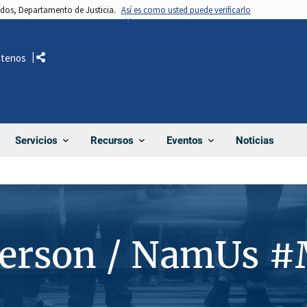
nidos, Departamento de Justicia.
Así es como usted puede verificarlo
ctenos
Comparte
Noticias
Servicios
Recursos
Eventos
Person / NamUs 