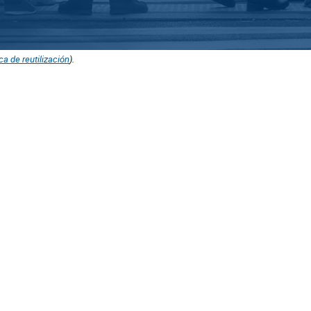
ica de reutilización
).