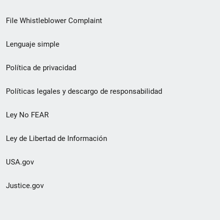
de
File Whistleblower Complaint
enlace
Lenguaje simple
de
pie
Política de privacidad
de
Políticas legales y descargo de responsabilidad
página
Ley No FEAR
secundario
Ley de Libertad de Información
USA.gov
Justice.gov