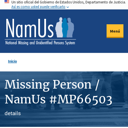
Un sitio oficial del Gobierno de Estados Unidos, Departamento de Justicia.
Pasar
Así es como usted puede verificarlo
al
contenido
principal
Menú
Inicio
Missing Person /
NamUs #MP66503
details