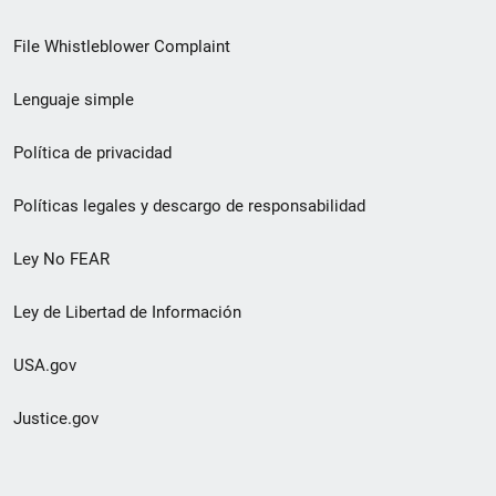
de
File Whistleblower Complaint
enlace
Lenguaje simple
de
pie
Política de privacidad
de
Políticas legales y descargo de responsabilidad
página
Ley No FEAR
secundario
Ley de Libertad de Información
USA.gov
Justice.gov