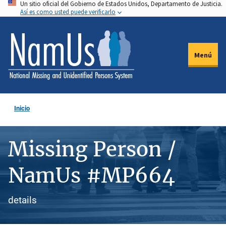
Un sitio oficial del Gobierno de Estados Unidos, Departamento de Justicia.
Pasar
Así es como usted puede verificarlo
al
contenido
principal
Menú
Inicio
Missing Person /
NamUs #MP664
details