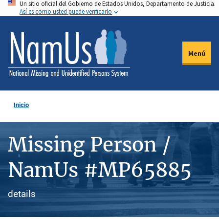
Un sitio oficial del Gobierno de Estados Unidos, Departamento de Justicia.
Pasar
Así es como usted puede verificarlo
al
contenido
principal
Menú
Inicio
Missing Person /
NamUs #MP65885
details