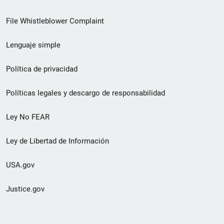
de
File Whistleblower Complaint
enlace
Lenguaje simple
de
pie
Política de privacidad
de
Políticas legales y descargo de responsabilidad
página
Ley No FEAR
secundario
Ley de Libertad de Información
USA.gov
Justice.gov