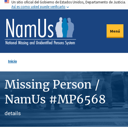
Un sitio oficial del Gobierno de Estados Unidos, Departamento de Justicia.
Pasar
Así es como usted puede verificarlo
al
contenido
principal
Menú
Inicio
Missing Person /
NamUs #MP6568
details