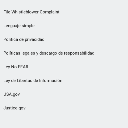
de
File Whistleblower Complaint
enlace
Lenguaje simple
de
pie
Política de privacidad
de
Políticas legales y descargo de responsabilidad
página
Ley No FEAR
secundario
Ley de Libertad de Información
USA.gov
Justice.gov