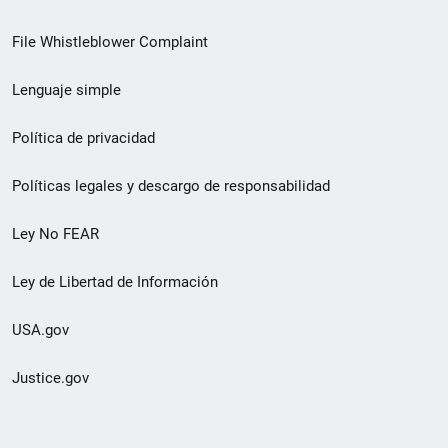
de
File Whistleblower Complaint
enlace
Lenguaje simple
de
pie
Política de privacidad
de
Políticas legales y descargo de responsabilidad
página
Ley No FEAR
secundario
Ley de Libertad de Información
USA.gov
Justice.gov