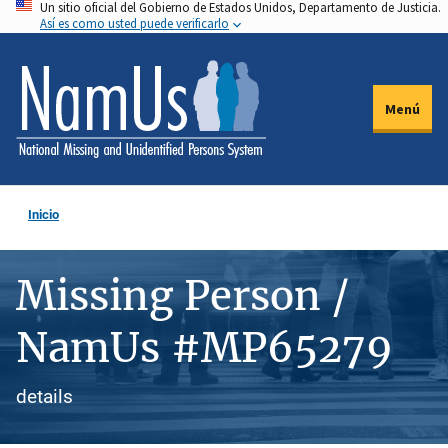
Un sitio oficial del Gobierno de Estados Unidos, Departamento de Justicia.
Pasar
Así es como usted puede verificarlo
al
contenido
principal
Menú
Inicio
Missing Person /
NamUs #MP65279
details