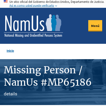
Un sitio oficial del Gobierno de Estados Unidos, Departamento de Justicia.
Pasar
Así es como usted puede verificarlo
al
contenido
principal
Menú
Inicio
Missing Person /
NamUs #MP65186
details