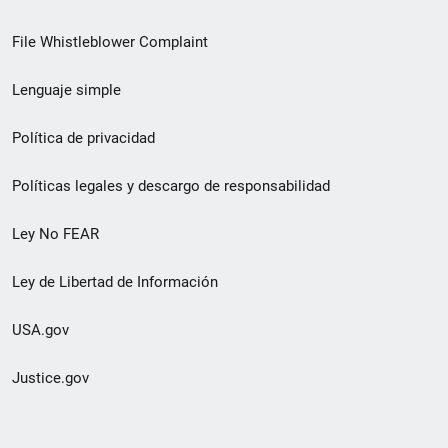
de
File Whistleblower Complaint
enlace
Lenguaje simple
de
pie
Política de privacidad
de
Políticas legales y descargo de responsabilidad
página
Ley No FEAR
secundario
Ley de Libertad de Información
USA.gov
Justice.gov