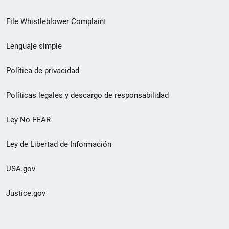
de
File Whistleblower Complaint
enlace
Lenguaje simple
de
pie
Política de privacidad
de
Políticas legales y descargo de responsabilidad
página
Ley No FEAR
secundario
Ley de Libertad de Información
USA.gov
Justice.gov