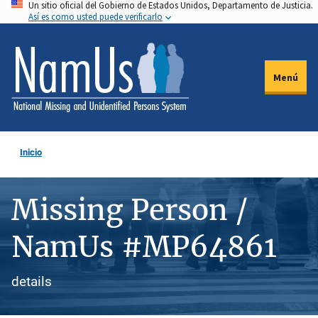
Un sitio oficial del Gobierno de Estados Unidos, Departamento de Justicia.
Pasar
Así es como usted puede verificarlo
al
contenido
principal
Menú
Inicio
Missing Person /
NamUs #MP64861
details