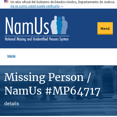
Un sitio oficial del Gobierno de Estados Unidos, Departamento de Justicia.
Pasar
Así es como usted puede verificarlo
al
contenido
principal
Menú
Inicio
Missing Person /
NamUs #MP64717
details