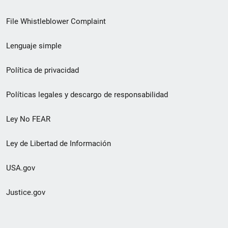
de
File Whistleblower Complaint
enlace
Lenguaje simple
de
pie
Política de privacidad
de
Políticas legales y descargo de responsabilidad
página
Ley No FEAR
secundario
Ley de Libertad de Información
USA.gov
Justice.gov