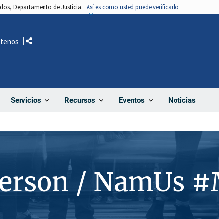
nidos, Departamento de Justicia.
Así es como usted puede verificarlo
ctenos
Comparte
Noticias
Servicios
Recursos
Eventos
Person / NamUs 