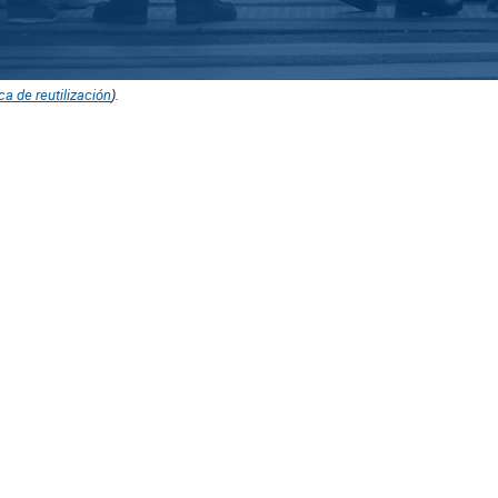
ica de reutilización
).