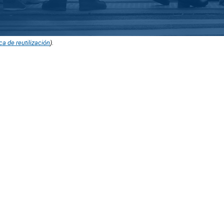
ica de reutilización
).