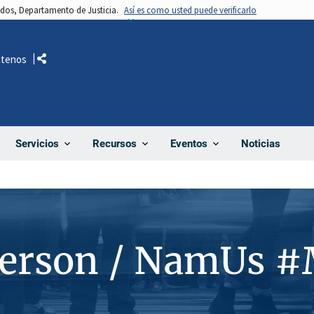
nidos, Departamento de Justicia.
Así es como usted puede verificarlo
ctenos
Comparte
Noticias
Servicios
Recursos
Eventos
Person / NamUs 