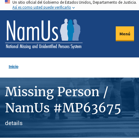
Un sitio oficial del Gobierno de Estados Unidos, Departamento de Justicia.
Pasar
Así es como usted puede verificarlo
al
contenido
principal
Menú
Inicio
Missing Person /
NamUs #MP63675
details