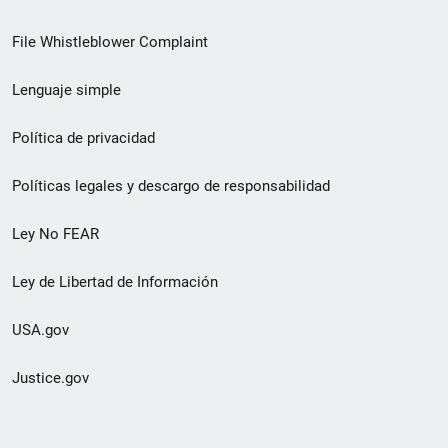
de
File Whistleblower Complaint
enlace
Lenguaje simple
de
pie
Política de privacidad
de
Políticas legales y descargo de responsabilidad
página
Ley No FEAR
secundario
Ley de Libertad de Información
USA.gov
Justice.gov