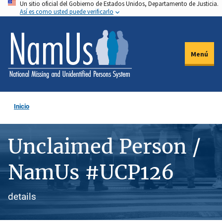
Un sitio oficial del Gobierno de Estados Unidos, Departamento de Justicia.
Pasar
Así es como usted puede verificarlo
al
contenido
principal
Menú
Inicio
Unclaimed Person /
NamUs #UCP126
details