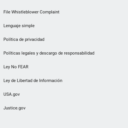
de
File Whistleblower Complaint
enlace
Lenguaje simple
de
pie
Política de privacidad
de
Políticas legales y descargo de responsabilidad
página
Ley No FEAR
secundario
Ley de Libertad de Información
USA.gov
Justice.gov